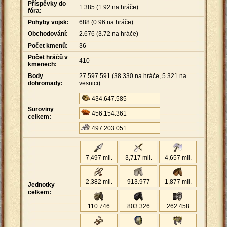
Příspěvky do
1
.
385 (1.92 na hráče)
fóra:
Pohyby vojsk:
688 (0.96 na hráče)
Obchodování:
2
.
676 (3.72 na hráče)
Počet kmenů:
36
Počet hráčů v
410
kmenech:
Body
27
.
597
.
591 (38
.
330 na hráče, 5
.
321 na
dohromady:
vesnici)
434
.
647
.
585
Suroviny
456
.
154
.
361
celkem:
497
.
203
.
051
7,497 mil.
3,717 mil.
4,657 mil.
2,382 mil.
913
.
977
1,877 mil.
Jednotky
celkem:
110
.
746
803
.
326
262
.
458