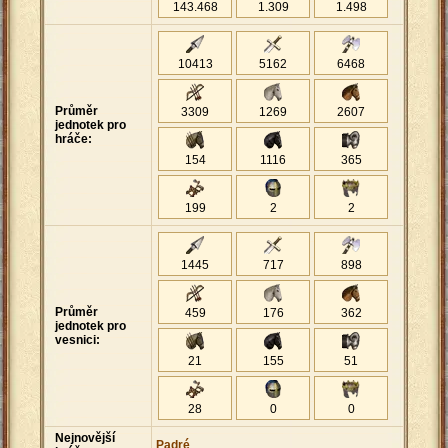
143
.
468
1
.
309
1
.
498
10413
5162
6468
Průměr
3309
1269
2607
jednotek pro
hráče:
154
1116
365
199
2
2
1445
717
898
Průměr
459
176
362
jednotek pro
vesnici:
21
155
51
28
0
0
Nejnovější
Padré