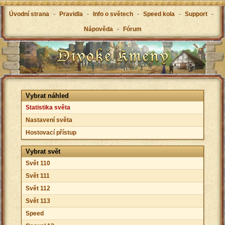
Úvodní strana
-
Pravidla
-
Info o světech
-
Speed kola
-
Support
-
Nápověda
-
Fórum
Vybrat náhled
Statistika světa
Nastavení světa
Hostovací přístup
Vybrat svět
Svět 110
Svět 111
Svět 112
Svět 113
Speed