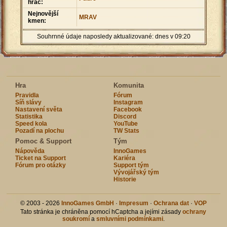
hráč:
Nejnovější
MRAV
kmen:
Souhrnné údaje naposledy aktualizované: dnes v 09:20
Hra
Komunita
Pravidla
Fórum
Síň slávy
Instagram
Nastavení světa
Facebook
Statistika
Discord
Speed kola
YouTube
Pozadí na plochu
TW Stats
Pomoc & Support
Tým
Nápověda
InnoGames
Ticket na Support
Kariéra
Fórum pro otázky
Support tým
Vývojářský tým
Historie
© 2003 - 2026
InnoGames GmbH
·
Impresum
·
Ochrana dat
·
VOP
Tato stránka je chráněna pomocí hCaptcha a jejími zásady
ochrany
soukromí
a
smluvními podmínkami
.