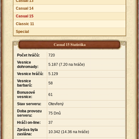
Casual 13
Casual 14
Casual 15
Classic 11
Special
Casual 15 Statistika
Počet hráčů:
720
Vesnice
5
.
187 (7.20 na hráče)
dohromady:
Vesnice hráčů:
5
.
129
Vesnice
58
barbarů:
Bonusové
61
vesnice:
Stav serveru:
Otevřený
Doba provozu
75 Dnů
serveru:
Hráči on-line:
37
Zpráva byla
10
.
342 (14.36 na hráče)
zaslána: